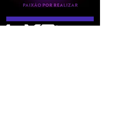
Se você tem um projeto musical e tem
interesse em participar dos eventos que
produzimos, faça agora mesmo o seu
cadastro.
Queremos conhecer o seu trabalho!
CADASTRAR
ARTISTAS E BANDAS